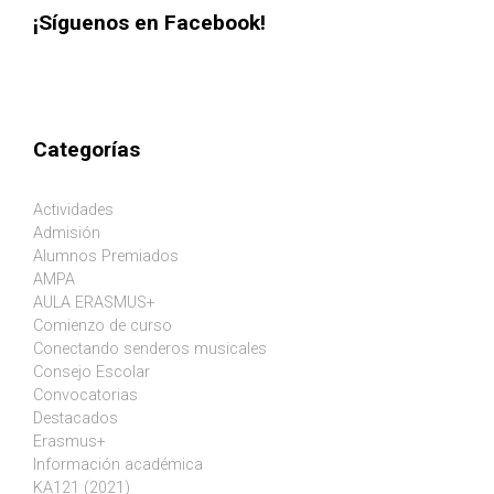
¡Síguenos en Facebook!
Categorías
Actividades
Admisión
Alumnos Premiados
AMPA
AULA ERASMUS+
Comienzo de curso
Conectando senderos musicales
Consejo Escolar
Convocatorias
Destacados
Erasmus+
Información académica
KA121 (2021)