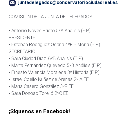
juntadelegados@conservatoriociudadreal.es
COMISIÓN DE LA JUNTA DE DELEGADOS
•
Antonio
Novés
Prieto 5ºA Análisis (E.P)
PRESIDENTE
•
Esteban Rodríguez Ocaña 4ºF Historia (E.P.)
SECRETARIO
•
Sara Ciudad
Díaz
6
ºB Análisis (E.P.)
•
Marta Fernández Quevedo 5ºB Análisis (E.P.)
•
Ernesto Valencia Moraleda 3º Historia (E.P.)
•
Israel Coello
Nuñez
de Arenas 2º A EE
•
María Casero González 3ºF EE
•
Sara Donoso Torelló 2ºC EE
¡Síguenos en Facebook!