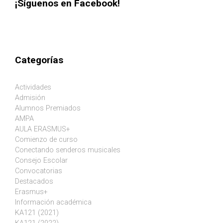
¡Síguenos en Facebook!
Categorías
Actividades
Admisión
Alumnos Premiados
AMPA
AULA ERASMUS+
Comienzo de curso
Conectando senderos musicales
Consejo Escolar
Convocatorias
Destacados
Erasmus+
Información académica
KA121 (2021)